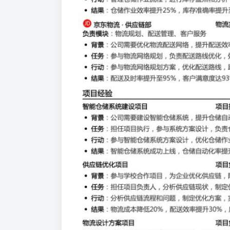
背景
：公司需要优化仓储管理，提升仓储效率，降低库存
任务
：负责仓储日常管理，参与库存控制，协调物流配送
行动
：管理仓储作业流程，进行库存盘点和分析，协调货
结果
：仓储作业效率提升25%，库存准确率提升至99%，
京东物流 · 供应链部
物流实习生
2022.07-2023.05
负责模块
：物流规划、配送管理、客户服务
背景
：公司需要优化物流配送网络，提升配送效率，改善
任务
：参与物流网络规划，负责配送路线优化，处理客户
行动
：参与物流网络规划方案，优化配送路线，跟踪货物
结果
：配送及时率提升至95%，客户满意度达93%，配送成
项目经验
智能仓储系统建设项目
项目执行
2023.09-2024.06
背景
：公司需要建设智能仓储系统，提升仓储自动化水平
任务
：担任项目执行，参与系统方案设计，负责仓储流程
行动
：参与智能仓储系统方案设计，优化仓储作业流程，