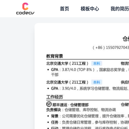
专题模板
首页
模板中心
我的简历
（+86）155079270432 ｜
logistics@example.com
仓储物流专员简历模板免费下载
教育背景
北京交通大学（211工程）
本科
物流管理（学士学位）
2020.09-2024.07
GPA
：3.87/4.0 (TOP 8%），国家励志奖学金，校
北京交通大学（211工程）
本科
供应链管理、运输管理相关课程（辅修）
2021.09-2024.07
GPA
：3.90/4.0，系统学习仓储管理、物流规划、供应
工作经历
顺丰速运 · 仓储管理部
仓储管理实习生
2023.06-2024.06
负责模块
：仓储管理、库存控制、物流协调