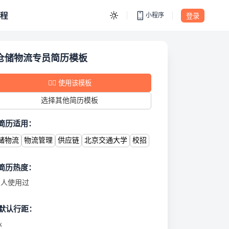
程
小程序
登录
eCV简历
仓储物流专员简历模板
✍🏻
使用该模板
选择其他简历模板
 简历适用：
储物流
物流管理
供应链
北京交通大学
校招
 简历热度：
人使用过
默认行距：
x