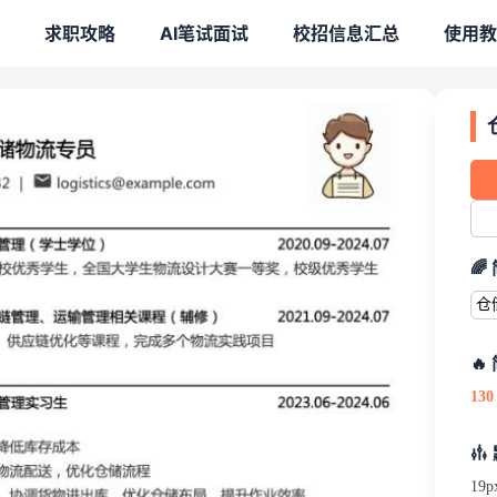
求职攻略
AI笔试面试
校招信息汇总
使用教
_仓储物流专员简历制作 - Cod
优秀学生，全国大学生物流设计大赛一等奖，校级优秀学生干部
🌈
仓
链优化等课程，完成多个物流实践项目
🔥
130
19p