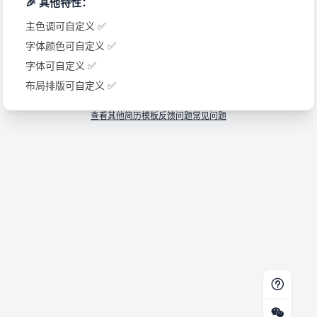
技能/证书其他
🎉 其他特性：
语言
：英语 CET-6（ 能熟练阅读英文技术文档，经常浏览国
主色调可自定义 ✅
荣誉奖项
：大学生计算机系统与程序设计竞赛二等奖
字体颜色可自定义 ✅
字体可自定义 ✅
布局排版可自定义 ✅
查看其他简历模板
反馈问题
常见问题