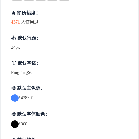
参与该数据接口1/归属子系统的架构设计、部分功能开发和后
协助优化初版数据库代码，后续进行数据业务存储和访问系统的
🔥 简历热度：
定期与开发团队一同进行code review ，确定 新数据库系统
4371
人使用过
专业技能
Python：熟悉Python数据结构和特性，熟悉Python常用
默认行距：
Java SE基础 ：熟悉Java特特性和常用库的调用 ，熟练掌握
24px
Golang：能使用第三方库进行数据分析与可视化，了解Golan
数据库相关：熟练使用Mysql区其数据库管理工具Navicat，熟悉
默认字体：
熟悉计算机网络原理，白顶向下了解网络协议，网络基础知识
PingFangSC
熟练使用Git以及 Github进行团队协作开发
熟悉docker和Jenkins，自己搭建过基于docker和jenkins的Java
🎨 默认主色调：
项目经历
#4283ff
求职交流平台的设计与实现
该项目为本人的毕业设计，从零到一实现支持社区讨论帖子、
🎨 默认字体颜色：
独立完成系统的需求分析、系统设计和数据库设计 ，同时考虑
完成后端代码实现，包括岗位上下架、帖子增删改、帖子浏览页
#000
完成简单的前端设计，并最终封装提交，并最终得到指导老师