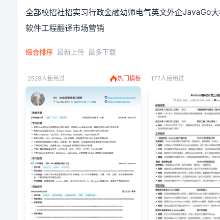
简洁简历模板免费下载_简洁
Java
Go
全部
校招
社招
实习
行政
金融
幼师
电气
英文
外企
大
软件工程
翻译
市场营销
综合排序
最新上传
最多下载
2528人使用过
热门模板
177人使用过