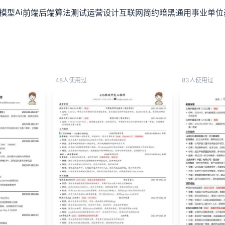
简历在线制作
Ai
模型
前端
后端
算法
测试
运营
设计
互联网
简约
暗黑
通用
事业单位
48人使用过
83人使用过