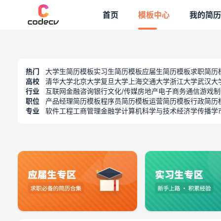
专题模板
首页
模板中心
我的简历
热门
大学生简历模板
实习生简历模板
应届生简历模板
求职简历
高校
清华大学
北京大学
复旦大学
上海交通大学
浙江大学
武汉大
行业
互联网
金融
咨询
银行
文化/传媒
房地产
电子商务
通信
游戏
制
职位
产品经理简历模板
程序员简历模板
运营简历模板
行政简历
专业
软件工程
工商管理
金融学
计算机科学与技术
经济学
传播学