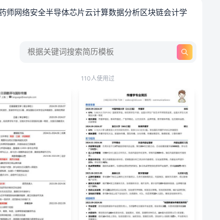
药师
网络安全
半导体
芯片
云计算
数据分析
区块链
会计学
110人使用过