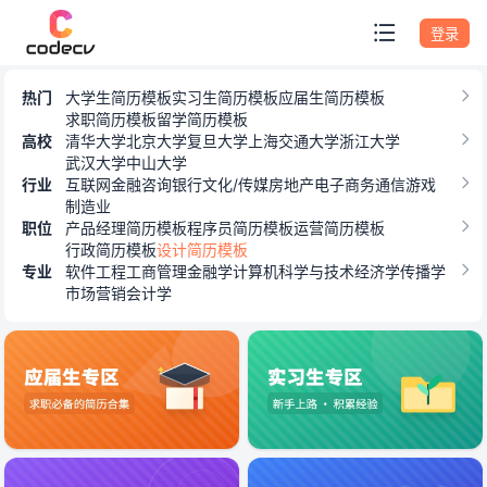
专题模板
登录
热门
大学生简历模板
实习生简历模板
应届生简历模板
求职简历模板
留学简历模板
高校
清华大学
北京大学
复旦大学
上海交通大学
浙江大学
武汉大学
中山大学
行业
互联网
金融
咨询
银行
文化/传媒
房地产
电子商务
通信
游戏
制造业
职位
产品经理简历模板
程序员简历模板
运营简历模板
行政简历模板
设计简历模板
专业
软件工程
工商管理
金融学
计算机科学与技术
经济学
传播学
市场营销
会计学