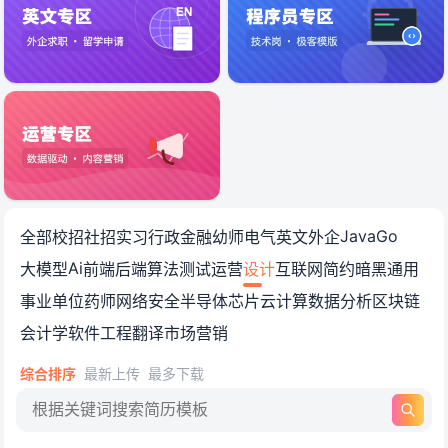
设计简历模板免费下载_设计简
Java
Go
全部
校招
社招
实习
行政
金融
幼师
电气
英文
外企
Ai
大模型
前端
后端
算法
测试
运营
设计
互联网
简约
暗黑
通用
事业单位
药师
网络安全
半导体
芯片
云计算
数据分析
区块链
会计学
软件工程
翻译
市场营销
综合排序
最新上传
最多下载