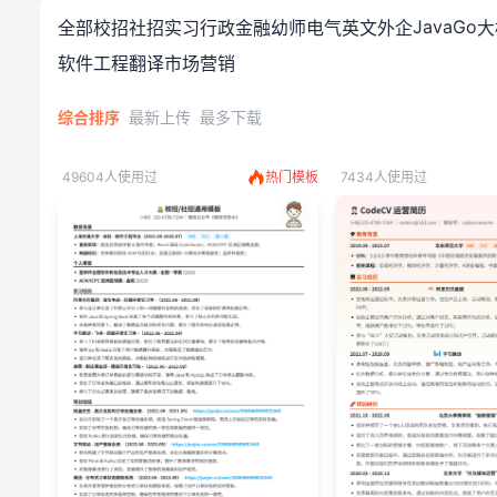
运营简历模板免费下载_运营
Java
Go
全部
校招
社招
实习
行政
金融
幼师
电气
英文
外企
大
软件工程
翻译
市场营销
综合排序
最新上传
最多下载
49604人使用过
热门模板
7434人使用过