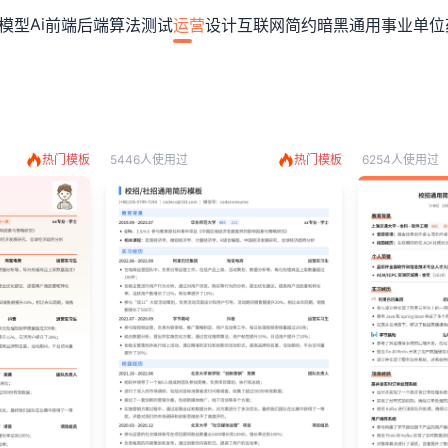
简历在线制作
Ai
模型
前端
后端
算法
测试
运营
设计
互联网
简约
暗黑
通用
事业单位
热门模板
5446人使用过
热门模板
6254人使用过