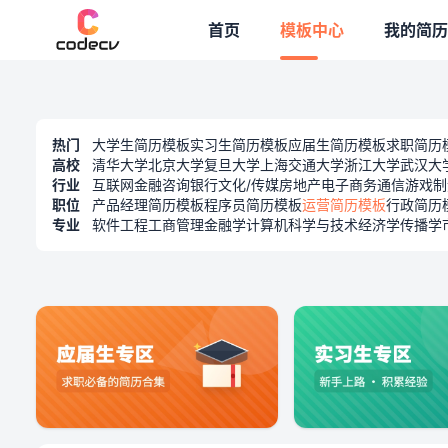
专题模板
首页
模板中心
我的简历
热门
大学生简历模板
实习生简历模板
应届生简历模板
求职简历
高校
清华大学
北京大学
复旦大学
上海交通大学
浙江大学
武汉大
行业
互联网
金融
咨询
银行
文化/传媒
房地产
电子商务
通信
游戏
制
职位
产品经理简历模板
程序员简历模板
运营简历模板
行政简历
专业
软件工程
工商管理
金融学
计算机科学与技术
经济学
传播学