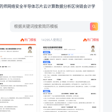
药师
网络安全
半导体
芯片
云计算
数据分析
区块链
会计学
热门模板
14295人使用过
热门模板