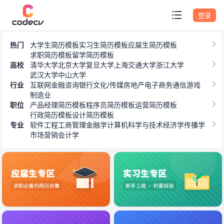
专题模板
登录
热门
大学生简历模板
实习生简历模板
应届生简历模板
求职简历模板
留学简历模板
高校
清华大学
北京大学
复旦大学
上海交通大学
浙江大学
武汉大学
中山大学
行业
互联网
金融
咨询
银行
文化/传媒
房地产
电子商务
通信
游戏
制造业
职位
产品经理简历模板
程序员简历模板
运营简历模板
行政简历模板
设计简历模板
专业
软件工程
工商管理
金融学
计算机科学与技术
经济学
传播学
市场营销
会计学