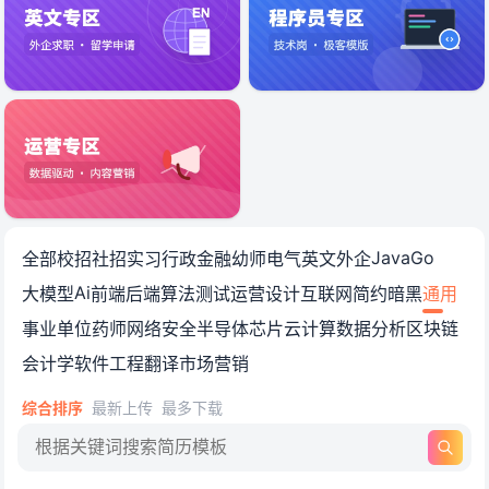
通用简历模板免费下载_通用简
Java
Go
全部
校招
社招
实习
行政
金融
幼师
电气
英文
外企
Ai
大模型
前端
后端
算法
测试
运营
设计
互联网
简约
暗黑
通用
事业单位
药师
网络安全
半导体
芯片
云计算
数据分析
区块链
会计学
软件工程
翻译
市场营销
综合排序
最新上传
最多下载