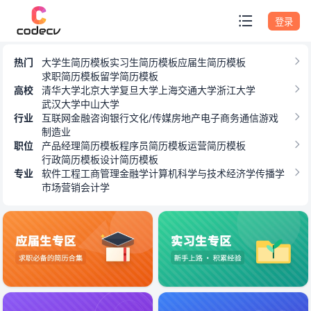
专题模板
登录
热门
大学生简历模板
实习生简历模板
应届生简历模板
求职简历模板
留学简历模板
高校
清华大学
北京大学
复旦大学
上海交通大学
浙江大学
武汉大学
中山大学
行业
互联网
金融
咨询
银行
文化/传媒
房地产
电子商务
通信
游戏
制造业
职位
产品经理简历模板
程序员简历模板
运营简历模板
行政简历模板
设计简历模板
专业
软件工程
工商管理
金融学
计算机科学与技术
经济学
传播学
市场营销
会计学