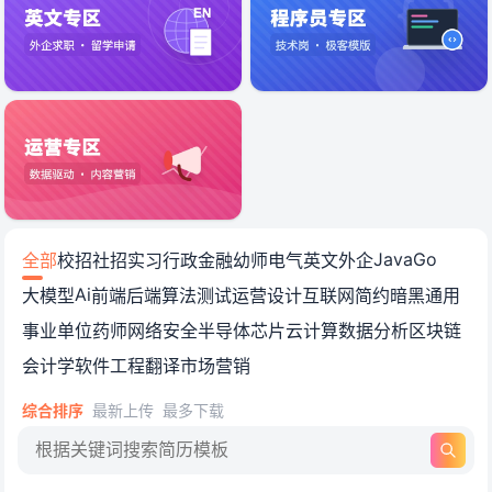
简历模板免费下载_个人简历模
Java
Go
全部
校招
社招
实习
行政
金融
幼师
电气
英文
外企
Ai
大模型
前端
后端
算法
测试
运营
设计
互联网
简约
暗黑
通用
事业单位
药师
网络安全
半导体
芯片
云计算
数据分析
区块链
会计学
软件工程
翻译
市场营销
综合排序
最新上传
最多下载