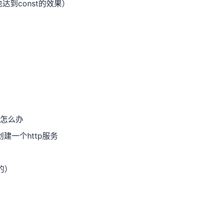
达到const的效果）
了怎么办
何创建一个http服务
的）