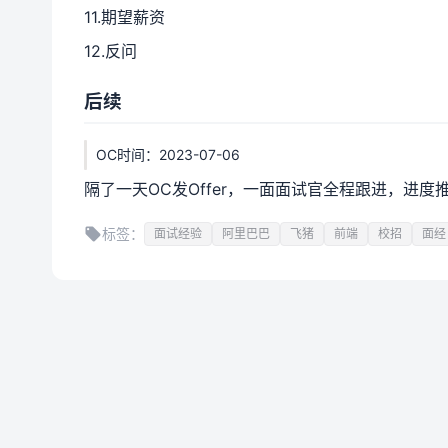
11.期望薪资
12.反问
后续
OC时间：2023-07-06
隔了一天OC发Offer，一面面试官全程跟进，进度
标签：
面试经验
阿里巴巴
飞猪
前端
校招
面经