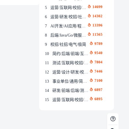
14699
5
运营/互联网/校招/社招/简洁
14302
6
运营/研发/校招/社招/互联网/通用/实习/应届生
13396
7
AI开发/AI应用/程序员/Agent开发/RAG应用开发/AI大模型应用/暑期实习/软件工程
11565
8
后端/Java/Go/微服务/分布式/高并发/校招/社招/计算机科学与技术
9789
9
校招/社招/电气/极简
9540
10
简约/后端/前端/互联网/Java/实习/通用/证件照
7804
11
测试/互联网/校招/社招
7446
12
运营/设计/研发/校招/渐变配色/新媒体/自媒体
7100
13
事业单位/通用/简约/校招
6897
14
研发/前端/后端/测试/通用/校招/互联网/社招
6895
15
运营/互联网/校招/一页