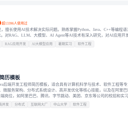
超13396人使用过
，擅长使用AI技术解决实际问题。熟练掌握Python、Java、C++等编程
对RAG、LLM、大模型、AI Agent等AI技术有深入研究，对AI应用
RAG应用开发
AI大模型应用
暑期实习
软件工程
师简历模板
ava后端开发工程师简历模板，适合具有计算机科学与技术、软件工程等
Boot框架、微服务架构、分布式系统设计、高并发优化等核心技能，以及在阿里
后端岗位，如阿里巴巴、腾讯、字节跳动、美团、京东等公司的校招和实
合STAR法则描述，有效展示编程能力和系统设计思维。适合对后端开发
高并发
分布式
互联网大厂
中山大学
软件工程
软件工程等相关专业学生。