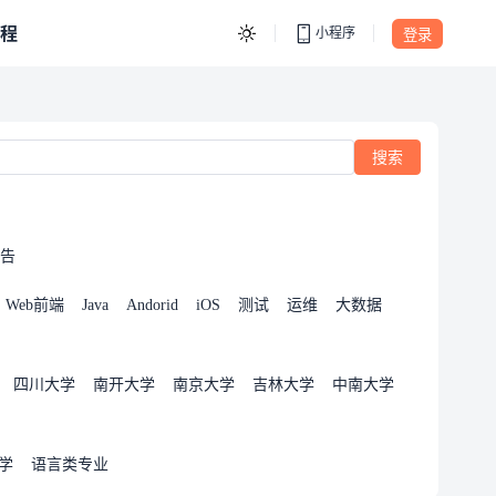
程
小程序
登录
搜索
告
Web前端
Java
Andorid
iOS
测试
运维
大数据
四川大学
南开大学
南京大学
吉林大学
中南大学
学
语言类专业