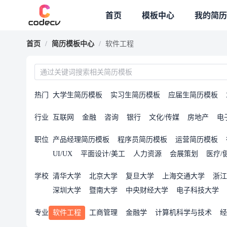
专题模板
首页
模板中心
我的简历
首页
/
简历模板中心
/
软件工程
热门
大学生简历模板
实习生简历模板
应届生简历模板
行业
互联网
金融
咨询
银行
文化/传媒
房地产
电
职位
产品经理简历模板
程序员简历模板
运营简历模板
UI/UX
平面设计/美工
人力资源
会展策划
医疗/
学校
清华大学
北京大学
复旦大学
上海交通大学
浙江
深圳大学
暨南大学
中央财经大学
电子科技大学
专业
软件工程
工商管理
金融学
计算机科学与技术
经