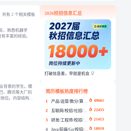
2026校招信息汇总
共有 2 个相关模板
语言，熟悉机器学
开发有丰富的经验。
打破信息差，早就是机会 🎈
专业背景的学生。模
简历模板热度排行榜
巴巴、腾讯等大厂的
习岗位。内容结构清
49661
1
产品/运营/数分/算法/前端/校招/社招/实习/上海交通大学/后端
、分布式系统、高
22455
2
互联网/校招/社招/可拖拽证件照
21415
3
研发/工程师/校招/社招/互联网/通用/华东师范大学
18919
4
Java/前端/Go/校招/社招/左对齐/通用