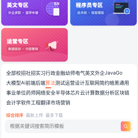
算法工程师简历模板免费下载_
Java
Go
全部
校招
社招
实习
行政
金融
幼师
电气
英文
外企
Ai
大模型
前端
后端
算法
测试
运营
设计
互联网
简约
暗黑
通用
事业单位
药师
网络安全
半导体
芯片
云计算
数据分析
区块链
会计学
软件工程
翻译
市场营销
综合排序
最新上传
最多下载