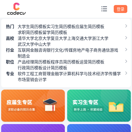
专题模板
登录
热门
大学生简历模板
实习生简历模板
应届生简历模板
求职简历模板
留学简历模板
高校
清华大学
北京大学
复旦大学
上海交通大学
浙江大学
武汉大学
中山大学
行业
互联网
金融
咨询
银行
文化/传媒
房地产
电子商务
通信
游戏
制造业
职位
产品经理简历模板
程序员简历模板
运营简历模板
行政简历模板
设计简历模板
专业
软件工程
工商管理
金融学
计算机科学与技术
经济学
传播学
市场营销
会计学