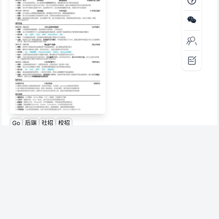
Go
后端
社招
校招
Go高级开发工程师简历
友情链接
markdown教程
神器集
其他
OfferStar - Ai
言究社 - 免费
牛笔AI - 极