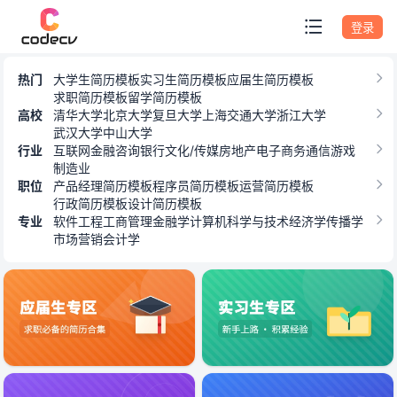
专题模板
登录
热门
大学生简历模板
实习生简历模板
应届生简历模板
求职简历模板
留学简历模板
高校
清华大学
北京大学
复旦大学
上海交通大学
浙江大学
武汉大学
中山大学
行业
互联网
金融
咨询
银行
文化/传媒
房地产
电子商务
通信
游戏
制造业
职位
产品经理简历模板
程序员简历模板
运营简历模板
行政简历模板
设计简历模板
专业
软件工程
工商管理
金融学
计算机科学与技术
经济学
传播学
市场营销
会计学