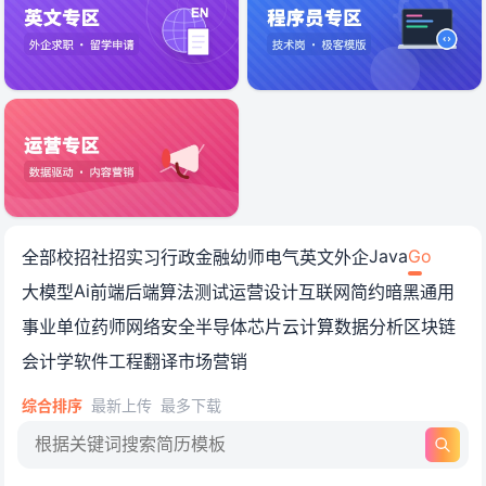
Go工程师简历模板免费下载_G
Java
Go
全部
校招
社招
实习
行政
金融
幼师
电气
英文
外企
Ai
大模型
前端
后端
算法
测试
运营
设计
互联网
简约
暗黑
通用
事业单位
药师
网络安全
半导体
芯片
云计算
数据分析
区块链
会计学
软件工程
翻译
市场营销
综合排序
最新上传
最多下载